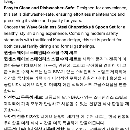
living.
Easy to Clean and Dishwasher-Safe
: Designed for convenience,
this set is dishwasher-safe, ensuring effortless maintenance and
preserving its shine and quality for years.
Choose the
Wave Stainless Steel Chopsticks & Spoon Set
for a
healthy, stylish dining experience. Combining modern safety
standards with traditional Korean design, this set is perfect for
both casual family dining and formal gatherings.
퀸센스 웨이브 스테인리스 스틸 수저 세트
퀸센스 웨이브 스테인리스 스틸 수저 세트
로 식탁에 품격과 전통의 아
름다움을 더해보세요. 내구성, 안전성, 그리고 우아함을 겸비한 이 고
급스러운 수저 세트는 납과 BPA가 없는 스테인리스 스틸로 제작되어
건강을 중시하는 가족에게 이상적인 무독성 친환경 다이닝 옵션을 제
공합니다. 웨이브 각인이 더해져 어떤 식탁에서도 고급스러움을 연출
합니다.
안전하고 무독성 재료
: 고품질의 납과 BPA가 없는 스테인리스 스틸로
제작되어 가족 모두가 안심하고 사용할 수 있는 건강한 식사 환경을 제
공합니다.
우아한 전통 디자인
: 웨이브 문양이 새겨진 이 수저 세트는 한국 전통의
우아함을 더해 식사 시간을 더욱 특별하게 만들어줍니다.
내구성이 뛰어나 일상 사용에 적합
: 녹에 강하고 오랫동안 사용할 수 있