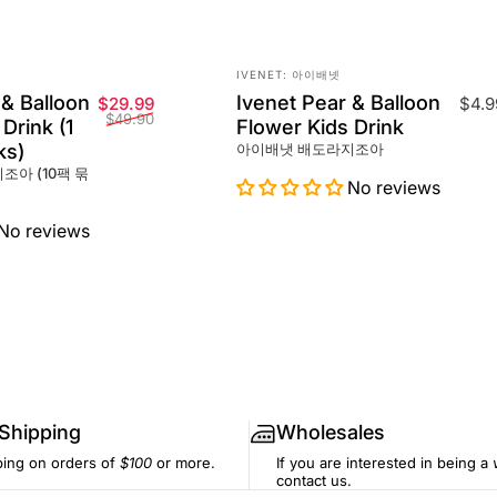
Vendor:
IVENET: 아이배넷
 & Balloon
Ivenet Pear & Balloon
Sale price
Regular price
$29.99
$4.9
$49.90
Drink (1
Flower Kids Drink
ks)
아이배냇 배도라지조아
아 (10팩 묶
No reviews
No reviews
 Shipping
Wholesales
ping on orders of
$100
or more.
If you are interested in being a
contact us.