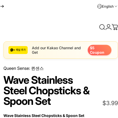
English
Search
Logi
C
$5
Add our Kakao Channel and
Get
Coupon
Queen Sense: 퀸센스
Wave Stainless
Steel Chopsticks &
Spoon Set
$3.99
Wave Stainless Steel Chopsticks & Spoon Set