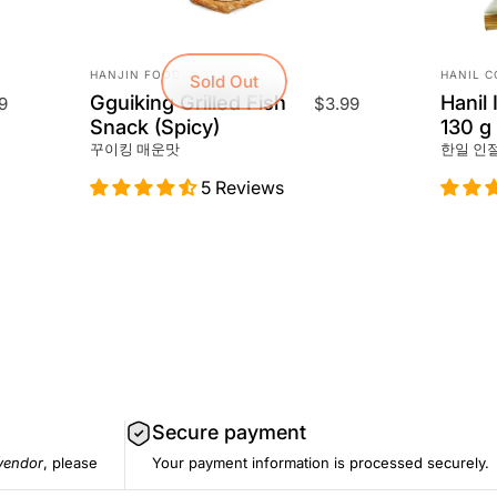
Vendor:
Vendor
HANJIN FOOD: 한진 식품
HANIL 
Sold Out
Gguiking Grilled Fish
Hanil
9
$3.99
Snack (Spicy)
130 g
꾸이킹 매운맛
한일 인
5 Reviews
Secure payment
vendor
, please
Your payment information is processed securely.