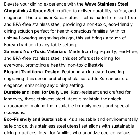
Elevate your dining experience with the
Wave Stainless Steel
Chopsticks & Spoon Set
, crafted to deliver durability, safety, and
elegance. This premium Korean utensil set is made from lead-free
and BPA-free stainless steel, providing a non-toxic, eco-friendly
dining solution perfect for health-conscious families. With its
unique flowering engraving design, this set brings a touch of
Korean tradition to any table setting.
Safe and Non-Toxic Materials
: Made from high-quality, lead-free,
and BPA-free stainless steel, this set offers safe dining for
everyone, promoting a healthy, non-toxic lifestyle.
Elegant Traditional Design
: Featuring an intricate flowering
engraving, this spoon and chopsticks set adds Korean cultural
elegance, enhancing any dining setting.
Durable and Ideal for Daily Use
: Rust-resistant and crafted for
longevity, these stainless steel utensils maintain their sleek
appearance, making them suitable for daily meals and special
occasions.
Eco-Friendly and Sustainable
: As a reusable and environmentally
safe choice, this stainless steel utensil set aligns with sustainable
dining practices, ideal for families who prioritize eco-conscious