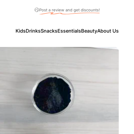
Pause slideshow
5% OFF on Pickup Order! (Code: Pickup5)
Kids
Drinks
Snacks
Essentials
Beauty
About Us
Kids
Drinks
Snacks
Essentials
Beauty
About Us