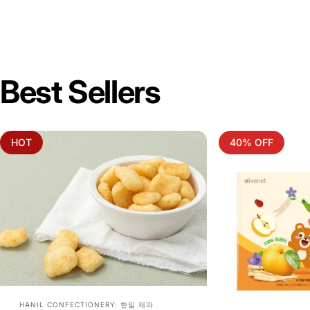
Best Sellers
HOT
40% OFF
Vendor:
HANIL CONFECTIONERY: 한일 제과