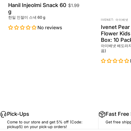
Hanil Injeolmi Snack 60
$1.99
g
한일 인절미 스낵 60 g
Vendor:
IVENET: 아이배넷
Ivenet Pear
No reviews
Flower Kids 
Box: 10 Pac
아이배냇 배도라지조
음)
Pick-Ups
Fast Free
Come to our store and get 5% off (Code:
Get free ship
pickup5) on your pick-up orders!