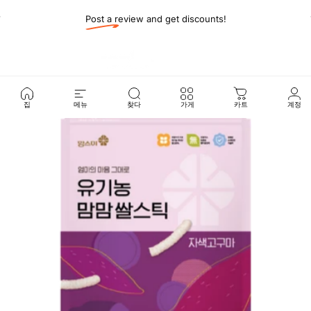
콘텐츠 건너뛰기
슬라이드쇼 일시 정지
Post a review and get discounts!
사이트 탐색
Govie Shop
찾다
집
메뉴
찾다
가게
카트
계정