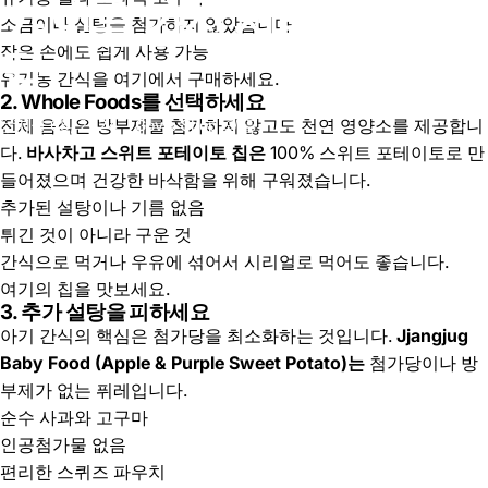
가 있는 간식 선택을 위한
소금이나 설탕을 첨가하지 않았습니다
작은 손에도 쉽게 사용 가능
팁
유기농 간식을
여기에서
구매하세요.
2. Whole Foods를 선택하세요
전체 음식은 방부제를 첨가하지 않고도 천연 영양소를 제공합니
11월 08, 2024
Govie Shop
의 글
다.
바사차고 스위트 포테이토 칩은
100% 스위트 포테이토로 만
들어졌으며 건강한 바삭함을 위해 구워졌습니다.
추가된 설탕이나 기름 없음
튀긴 것이 아니라 구운 것
간식으로 먹거나 우유에 섞어서 시리얼로 먹어도 좋습니다.
여기의
칩을 맛보세요.
3. 추가 설탕을 피하세요
아기 간식의 핵심은 첨가당을 최소화하는 것입니다.
Jjangjug
Baby Food (Apple & Purple Sweet Potato)는
첨가당이나 방
부제가 없는 퓌레입니다.
순수 사과와 고구마
인공첨가물 없음
편리한 스퀴즈 파우치